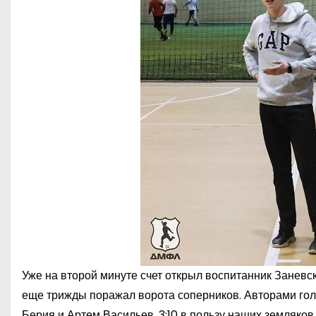
Уже на второй минуте счет открыл воспитанник Занев
еще трижды поражал ворота соперников. Авторами гол
Берия и Артем Васильев. 3:10 в пользу наших земляков 