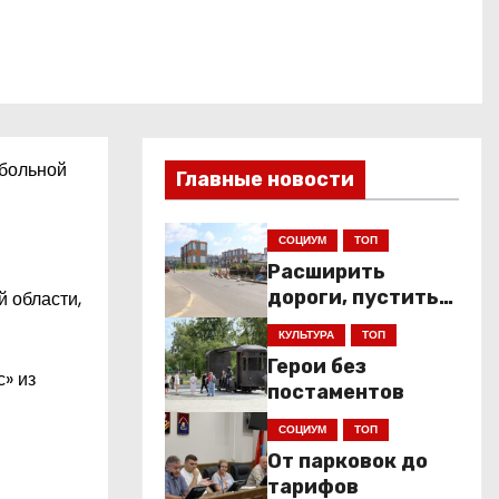
тбольной
Главные новости
СОЦИУМ
ТОП
Расширить
дороги, пустить
й области,
низкопольники
КУЛЬТУРА
ТОП
Герои без
» из
постаментов
СОЦИУМ
ТОП
От парковок до
тарифов