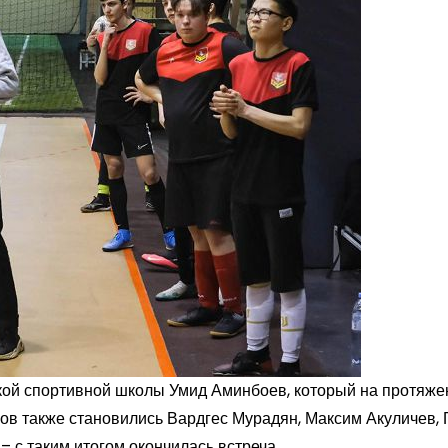
ской спортивной школы Умид Аминбоев, который на протяже
ов также становились Вардгес Мурадян, Максим Акуличев, 
– с таким итогом окончилась встреча.