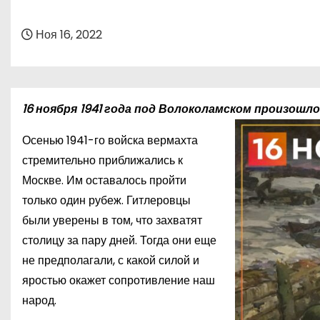
о
м
Ноя 16, 2022
у
16 ноября 1941 года под Волоколамском произошл
Осенью 1941-го войска вермахта
стремительно приближались к
Москве. Им оставалось пройти
только один рубеж. Гитлеровцы
были уверены в том, что захватят
столицу за пару дней. Тогда они еще
не предполагали, с какой силой и
яростью окажет сопротивление наш
народ.