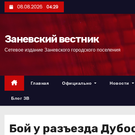
П
08.08.2026
04:29
е
р
е
Заневский вестник
й
т
Сетевое издание Заневского городского поселения
и
к
с
о
Главная
Официально
Новости
д
е
Блог ЗВ
р
ж
и
Бой у разъезда Дубо
м