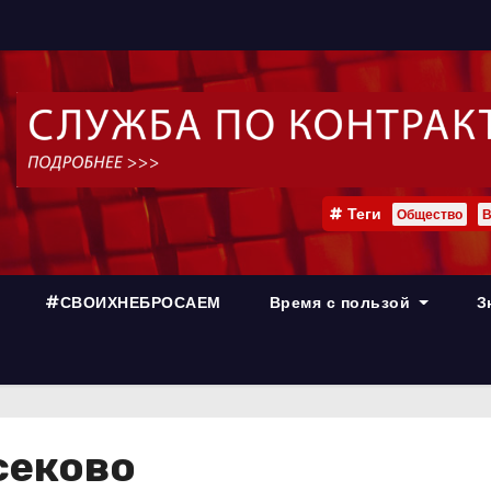
Теги
Общество
В
#СВОИХНЕБРОСАЕМ
Время с пользой
З
секово