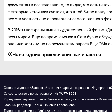
документам и исследованиям, то видно, что есть неточ
Некоторые источники считают, что в той битве врагу пр
все эти частности не опровергают самого главного факт
В 2016-м на экраны вышел художественный фильм «Дв
всем миром. Еще во время съемок в Сети бурно обсуж
оценили картину, но по результатам опроса ВЦИОМа о
Новогодние приключения начинаются!
Н
а
в
и
Сетевое издание «Заневский вестник» зарегистрировано в Федерально
Свидетельство о регистрации Эл № ФС77-89681.
г
Учредитель: администрация Заневского городского поселения Всеволо
Главный редактор: Елена Юрьевна Голованова.
а
Телефон редакции +7 (911) 170-06-33, электронная почта: gazeta@z