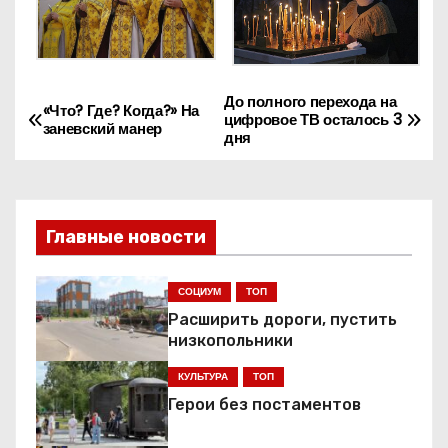
До полного перехода на
Н
«Что? Где? Когда?» На
цифровое ТВ осталось 3
заневский манер
дня
а
в
и
Главные новости
г
СОЦИУМ
ТОП
а
Расширить дороги, пустить
низкопольники
ц
КУЛЬТУРА
ТОП
и
Герои без постаментов