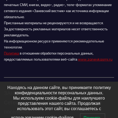
печатных СМИ, книгах, видео-, радио-, теле-форматах упоминание
сетевого издания «Заневский вестник» как источника информации
обязательно.
Присланные материалы не рецензируются и не возвращаются.
За достоверность рекламных материалов несет ответственность
рекламодатель.
На информационном ресурсе применяются рекомендательные
технологии.
Политика
в отношении обработки персональных данных,
предоставляемых пользователями веб-сайта
www.zanevkasmi.ru
Находясь на данном сайте, вы принимаете политику
ЗАНЕВСКИЙ ВЕСТНИК 16+
конфиденциальности персональных данных.
Мы используем cookie-файлы для наилучшего
Сетевое издание Заневского городского
представления нашего сайта. Продолжая
использовать этот сайт, вы соглашаетесь с
поселения
использованием cookie-файлов.
Принять