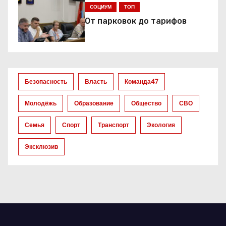
я
СОЦИУМ
ТОП
п
От парковок до тарифов
о
з
а
Безопасность
Власть
Команда47
п
Молодёжь
Образование
Общество
СВО
и
Семья
Спорт
Транспорт
Экология
с
Эксклюзив
я
м