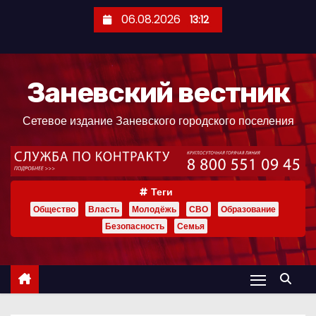
П
06.08.2026
13:12
е
р
е
Заневский вестник
й
т
Сетевое издание Заневского городского поселения
и
к
с
о
Теги
д
Общество
Власть
Молодёжь
СВО
Образование
е
Безопасность
Семья
р
ж
и
м