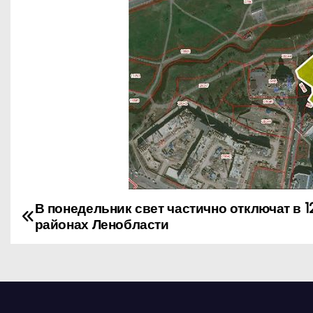
В понедельник свет частично отключат в 1
Н
районах Ленобласти
а
в
и