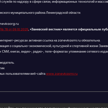
й службе по надзору в сфере связи, информационных технологий и массов
жского муниципального района Ленинградской области.
anevkaorg.ru
я
№ 78 от 09.10.2025
,
«Заневский вестник» является официальным пуб
интернет-ресурсах активная ссылка на zanevkasmi.ru обязательна.
мация о социально-экономической, культурной и спортивной жизни Заневс
 СМИ, книгах, видео-, радио-, теле-форматах упоминание сетевого изда
амодатель.
гии.
мых пользователями веб-сайта
www.zanevkasmi.ru