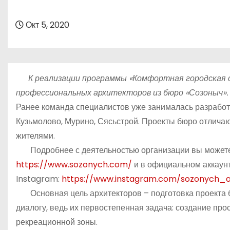
о
м
Окт 5, 2020
у
К реализации программы «Комфортная городская ср
профессиональных архитекторов из бюро «Созоныч».
Ранее команда специалистов уже занималась разработ
Кузьмолово, Мурино, Сясьстрой. Проекты бюро отлича
жителями.
Подробнее с деятельностью организации вы можете 
https://www.sozonych.com/
и в официальном аккаунт
Instagram:
https://www.instagram.com/sozonych_a
Основная цель архитекторов – подготовка проекта б
диалогу, ведь их первостепенная задача: создание про
рекреационной зоны.