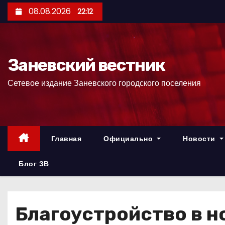
П
08.08.2026
22:12
е
р
е
Заневский вестник
й
т
Сетевое издание Заневского городского поселения
и
к
с
о
Главная
Официально
Новости
д
е
Блог ЗВ
р
ж
и
Благоустройство в н
м