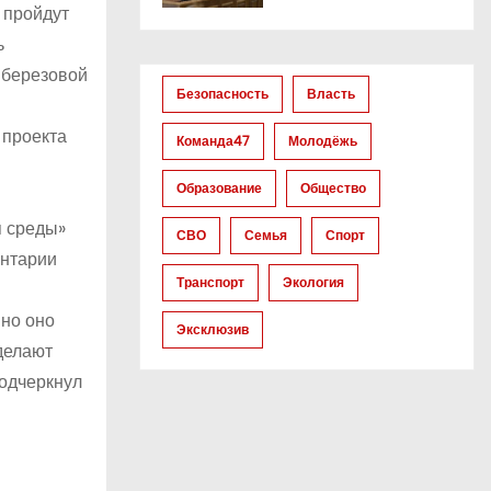
 пройдут
ь
 березовой
Безопасность
Власть
 проекта
Команда47
Молодёжь
Образование
Общество
я среды»
СВО
Семья
Спорт
ентарии
Транспорт
Экология
но оно
Эксклюзив
делают
подчеркнул