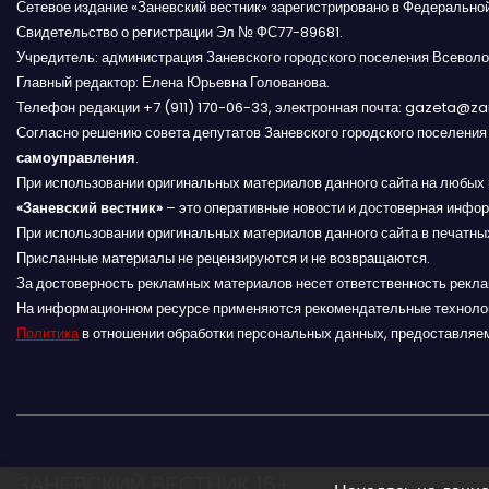
Сетевое издание «Заневский вестник» зарегистрировано в Федерально
г
Свидетельство о регистрации Эл № ФС77-89681.
Учредитель: администрация Заневского городского поселения Всеволо
а
Главный редактор: Елена Юрьевна Голованова.
Телефон редакции +7 (911) 170-06-33, электронная почта: gazeta@z
ц
Согласно решению совета депутатов Заневского городского поселени
и
самоуправления
.
При использовании оригинальных материалов данного сайта на любых 
я
«Заневский вестник»
– это оперативные новости и достоверная инфор
При использовании оригинальных материалов данного сайта в печатных
п
Присланные материалы не рецензируются и не возвращаются.
За достоверность рекламных материалов несет ответственность рекл
о
На информационном ресурсе применяются рекомендательные техноло
Политика
в отношении обработки персональных данных, предоставляе
з
а
п
и
ЗАНЕВСКИЙ ВЕСТНИК 16+