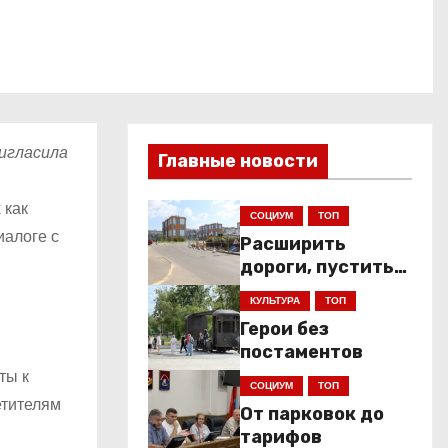
игласила
Главные новости
 как
СОЦИУМ
ТОП
иалоге с
Расширить
дороги, пустить
низкопольники
КУЛЬТУРА
ТОП
Герои без
постаментов
ты к
СОЦИУМ
ТОП
етителям
От парковок до
тарифов