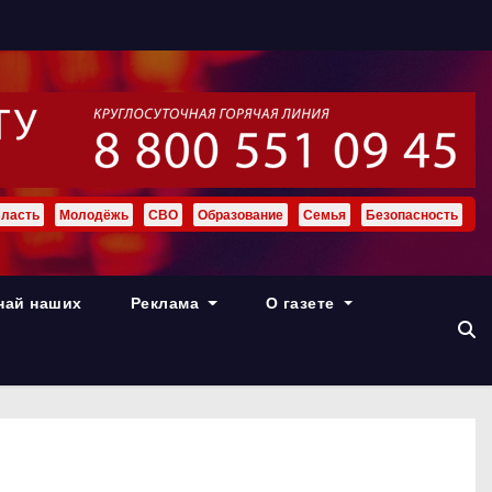
ласть
Молодёжь
СВО
Образование
Семья
Безопасность
най наших
Реклама
О газете