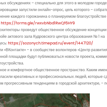
х обсуждениях – специально для этого в молодом городе
ировщики запустили онлайн-опрос, цель которого – собрат
нение каждого горожанина о планируемом благоустройстве
:
https://forms.gle/rwxvbNbd1RwQf6HY9
хитекторы проведут общественное обсуждение концепции
фойе актового зала Кудровского центра образования № 1 на
десь:
https://sozonych.timepad.ru/event/1447120/
ти «ВКонтакте» – в сообществе волонтеров «Центр развити
онной площадки будут публиковаться новости проекта, комм
гоустройства.
ое и комфортное общественное пространство. Каким имен
игласили креативных и профессиональных людей, которые с
м прогрессивным тенденциям в городской архитектуре, – 