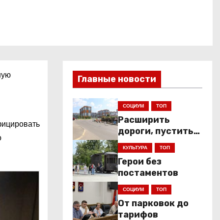
ную
Главные новости
СОЦИУМ
ТОП
Расширить
фицировать
дороги, пустить
о
низкопольники
КУЛЬТУРА
ТОП
Герои без
постаментов
СОЦИУМ
ТОП
От парковок до
тарифов