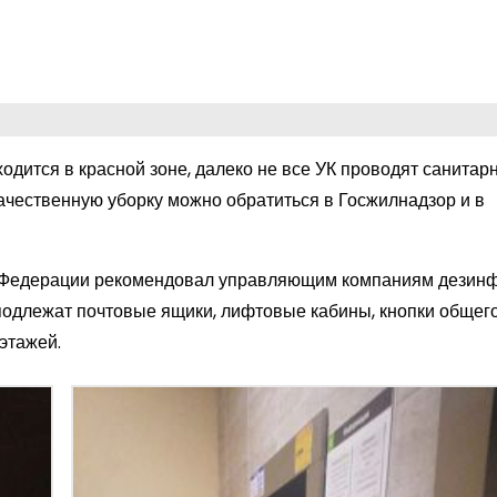
ходится в красной зоне, далеко не все УК проводят санитар
ачественную уборку можно обратиться в Госжилнадзор и в
й Федерации рекомендовал управляющим компаниям дезин
подлежат почтовые ящики, лифтовые кабины, кнопки общег
этажей.