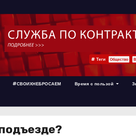
Теги
Общество
В
#СВОИХНЕБРОСАЕМ
Время с пользой
З
 подъезде?