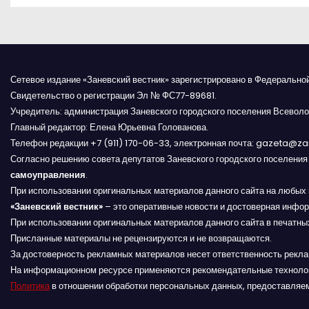
в
и
г
Сетевое издание «Заневский вестник» зарегистрировано в Федерально
Свидетельство о регистрации Эл № ФС77-89681.
а
Учредитель: администрация Заневского городского поселения Всеволо
Главный редактор: Елена Юрьевна Голованова.
ц
Телефон редакции +7 (911) 170-06-33, электронная почта: gazeta@z
и
Согласно решению совета депутатов Заневского городского поселени
самоуправления
.
я
При использовании оригинальных материалов данного сайта на любых 
«Заневский вестник»
– это оперативные новости и достоверная инфор
п
При использовании оригинальных материалов данного сайта в печатных
Присланные материалы не рецензируются и не возвращаются.
о
За достоверность рекламных материалов несет ответственность рекл
На информационном ресурсе применяются рекомендательные техноло
з
Политика
в отношении обработки персональных данных, предоставляе