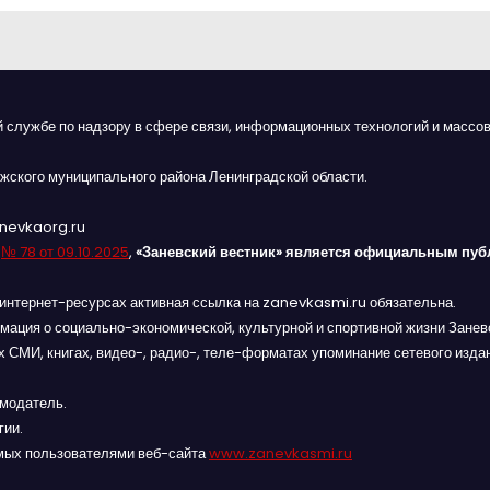
й службе по надзору в сфере связи, информационных технологий и массов
жского муниципального района Ленинградской области.
anevkaorg.ru
я
№ 78 от 09.10.2025
,
«Заневский вестник» является официальным пуб
интернет-ресурсах активная ссылка на zanevkasmi.ru обязательна.
мация о социально-экономической, культурной и спортивной жизни Заневс
 СМИ, книгах, видео-, радио-, теле-форматах упоминание сетевого изда
амодатель.
гии.
мых пользователями веб-сайта
www.zanevkasmi.ru