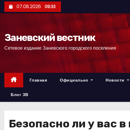
П
07.08.2026
09:33
е
р
е
Заневский вестник
й
т
Сетевое издание Заневского городского поселения
и
к
с
о
Главная
Официально
Новости
д
е
Блог ЗВ
р
ж
и
Безопасно ли у вас в
м