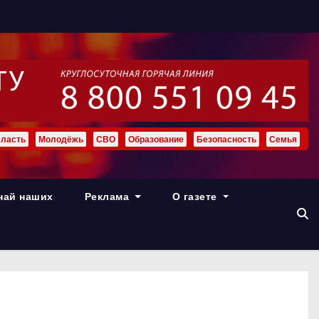
ласть
Молодёжь
СВО
Образование
Безопасность
Семья
най наших
Реклама
О газете