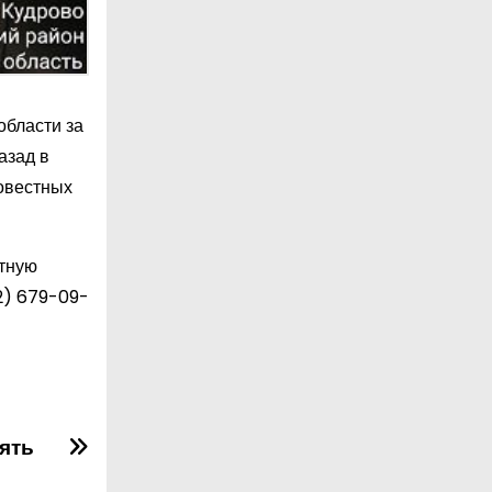
области за
азад в
совестных
стную
2) 679-09-
ять