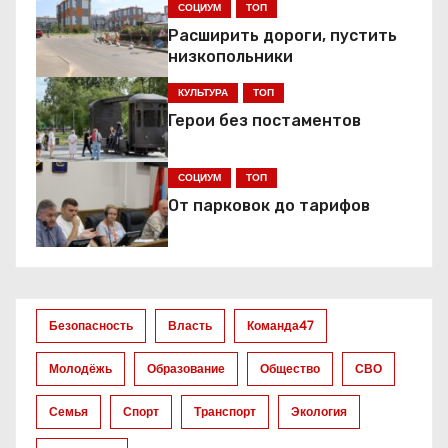
СОЦИУМ
ТОП
а
Расширить дороги, пустить
низкопольники
ц
КУЛЬТУРА
ТОП
и
Герои без постаментов
я
СОЦИУМ
ТОП
п
От парковок до тарифов
о
з
а
Безопасность
Власть
Команда47
п
Молодёжь
Образование
Общество
СВО
и
Семья
Спорт
Транспорт
Экология