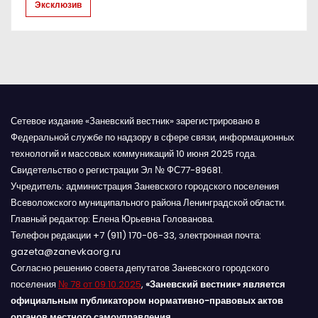
с
Эксклюзив
я
м
Сетевое издание «Заневский вестник» зарегистрировано в
Федеральной службе по надзору в сфере связи, информационных
технологий и массовых коммуникаций 10 июня 2025 года.
Свидетельство о регистрации Эл № ФС77-89681.
Учредитель: администрация Заневского городского поселения
Всеволожского муниципального района Ленинградской области.
Главный редактор: Елена Юрьевна Голованова.
Телефон редакции +7 (911) 170-06-33, электронная почта:
gazeta@zanevkaorg.ru
Согласно решению совета депутатов Заневского городского
поселения
№ 78 от 09.10.2025
,
«Заневский вестник» является
официальным публикатором нормативно-правовых актов
органов местного самоуправления
.