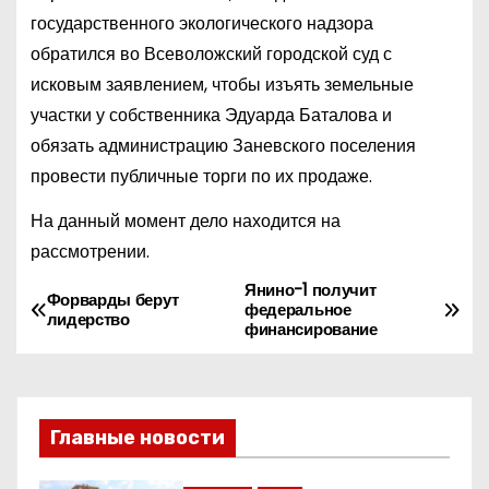
государственного экологического надзора
обратился во Всеволожский городской суд с
исковым заявлением, чтобы изъять земельные
участки у собственника Эдуарда Баталова и
обязать администрацию Заневского поселения
провести публичные торги по их продаже.
На данный момент дело находится на
рассмотрении.
Янино-1 получит
Н
Форварды берут
федеральное
лидерство
финансирование
а
в
и
Главные новости
г