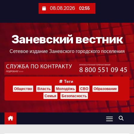
П
08.08.2026
02:55
е
р
е
Заневский вестник
й
т
Сетевое издание Заневского городского поселения
и
к
с
о
Теги
д
Общество
Власть
Молодёжь
СВО
Образование
е
Семья
Безопасность
р
ж
и
м