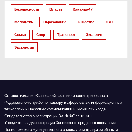
з
Безопасность
Власть
Команда47
а
Молодёжь
Образование
Общество
СВО
п
Семья
Спорт
Транспорт
Экология
и
Эксклюзив
с
я
м
Сетевое издание «Заневский вестник» зарегистрировано в
Федеральной службе по надзору в сфере связи, информационных
технологий и массовых коммуникаций 10 июня 2025 года.
Свидетельство о регистрации Эл № ФС77-89681.
Учредитель: администрация Заневского городского поселения
Всеволожского муниципального района Ленинградской области.