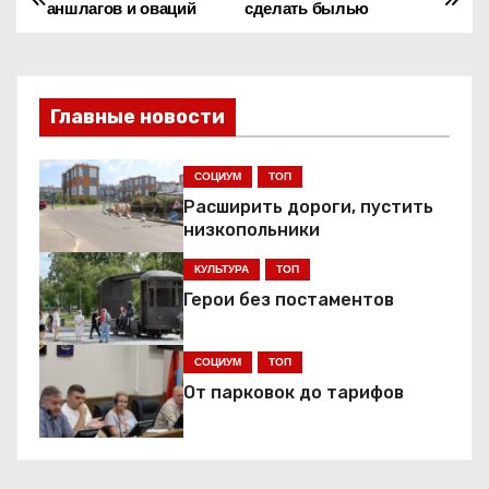
Н
аншлагов и оваций
сделать былью
а
в
Главные новости
и
г
СОЦИУМ
ТОП
Расширить дороги, пустить
а
низкопольники
ц
КУЛЬТУРА
ТОП
Герои без постаментов
и
я
СОЦИУМ
ТОП
От парковок до тарифов
п
о