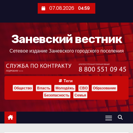
П
07.08.2026
04:59
е
р
е
Заневский вестник
й
т
Сетевое издание Заневского городского поселения
и
к
с
о
Теги
д
Общество
Власть
Молодёжь
СВО
Образование
е
Безопасность
Семья
р
ж
и
м