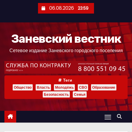
П
06.08.2026
23:59
е
р
е
Заневский вестник
й
т
Сетевое издание Заневского городского поселения
и
к
с
о
Теги
д
Общество
Власть
Молодёжь
СВО
Образование
е
Безопасность
Семья
р
ж
и
м