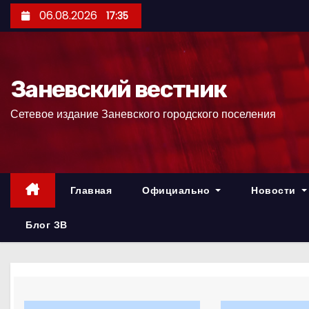
П
06.08.2026
17:35
е
р
е
Заневский вестник
й
т
Сетевое издание Заневского городского поселения
и
к
с
о
Главная
Официально
Новости
д
е
Блог ЗВ
р
ж
и
м