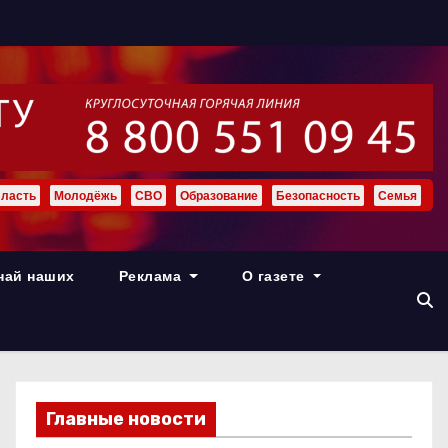
ласть
Молодёжь
СВО
Образование
Безопасность
Семья
най наших
Реклама
О газете
Главные новости