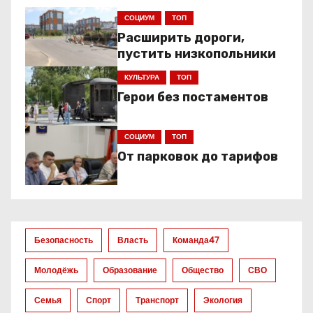
СОЦИУМ
ТОП
Расширить дороги,
пустить низкопольники
КУЛЬТУРА
ТОП
Герои без постаментов
СОЦИУМ
ТОП
От парковок до тарифов
Безопасность
Власть
Команда47
Молодёжь
Образование
Общество
СВО
Семья
Спорт
Транспорт
Экология