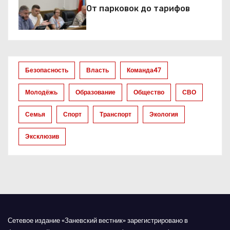
От парковок до тарифов
п
о
з
Безопасность
Власть
Команда47
а
Молодёжь
Образование
Общество
СВО
п
Семья
Спорт
Транспорт
Экология
и
Эксклюзив
с
я
м
Сетевое издание «Заневский вестник» зарегистрировано в