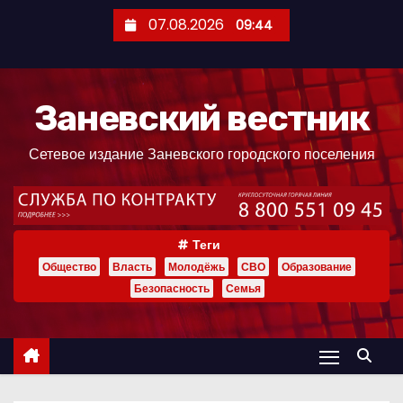
П
07.08.2026
09:44
е
р
е
Заневский вестник
й
т
Сетевое издание Заневского городского поселения
и
к
с
о
Теги
д
Общество
Власть
Молодёжь
СВО
Образование
е
Безопасность
Семья
р
ж
и
м