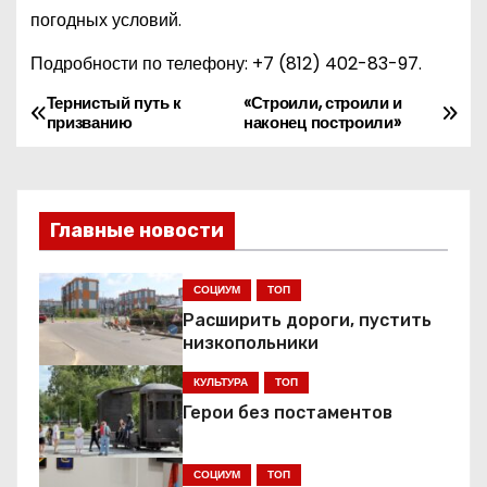
погодных условий.
Подробности по телефону:
+7 (812) 402-83-97
.
Тернистый путь к
«Строили, строили и
Н
призванию
наконец построили»
а
в
Главные новости
и
г
СОЦИУМ
ТОП
Расширить дороги, пустить
а
низкопольники
ц
КУЛЬТУРА
ТОП
Герои без постаментов
и
я
СОЦИУМ
ТОП