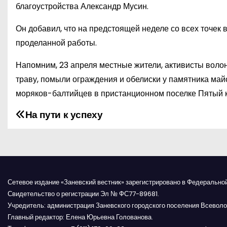
благоустройства Александр Мусин.
Он добавил, что на предстоящей неделе со всех точек 
проделанной работы.
Напомним, 23 апреля местные жители, активисты волон
траву, помыли ограждения и обелиски у памятника майо
моряков-балтийцев в пристанционном поселке Пятый к
На пути к успеху
Н
а
в
и
Сетевое издание «Заневский вестник» зарегистрировано в Федерально
Свидетельство о регистрации Эл № ФС77-89681.
г
Учредитель: администрация Заневского городского поселения Всеволо
Главный редактор: Елена Юрьевна Голованова.
а