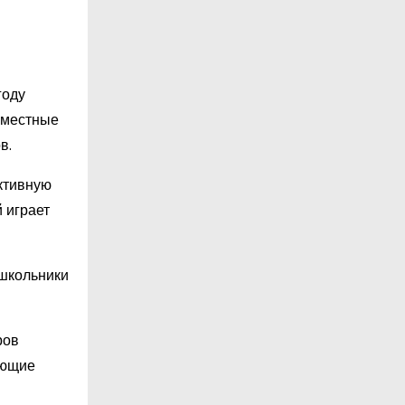
году
 местные
в.
ктивную
 играет
 школьники
ров
яющие