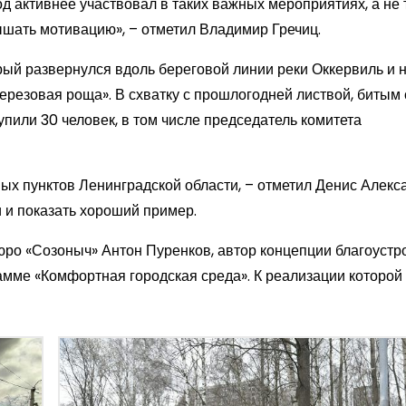
од активнее участвовал в таких важных мероприятиях, а не 
ышать мотивацию», – отметил Владимир Гречиц.
орый развернулся вдоль береговой линии реки Оккервиль и 
резовая роща». В схватку с прошлогодней листвой, битым 
или 30 человек, в том числе председатель комитета
ых пунктов Ленинградской области, – отметил Денис Алекс
и и показать хороший пример.
юро «Созоныч» Антон Пуренков, автор концепции благоустр
мме «Комфортная городская среда». К реализации которой