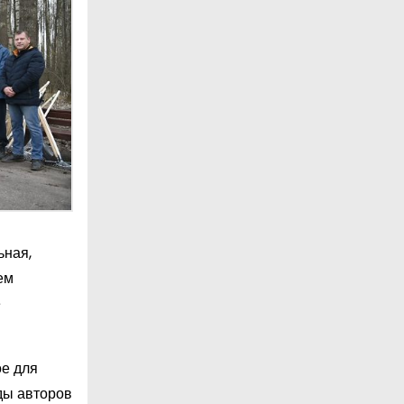
ьная,
ем
е
ое для
ды авторов