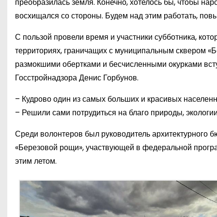
преобразилась земля. Конечно, хотелось бы, чтобы нар
восхищался со стороны. Будем над этим работать, пов
С пользой провели время и участники субботника, кот
территориях, граничащих с муниципальным сквером «Бе
размокшими обертками и бесчисленными окурками вступ
Госстройнадзора Денис Горбунов.
– Кудрово один из самых больших и красивых населенн
– Решили сами потрудиться на благо природы, экологи
Среди волонтеров был руководитель архитектурного б
«Березовой рощи», участвующей в федеральной програ
этим летом.