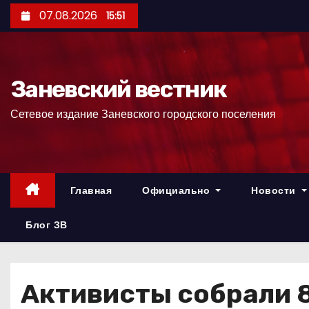
П
07.08.2026
15:51
е
р
е
Заневский вестник
й
т
Сетевое издание Заневского городского поселения
и
к
с
о
Главная
Официально
Новости
д
е
Блог ЗВ
р
ж
и
Активисты собрали 
м