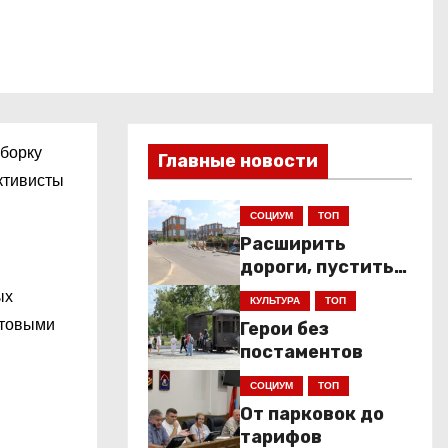
уборку
Главные новости
ктивисты
СОЦИУМ
ТОП
Расширить
дороги, пустить
низкопольники
ых
КУЛЬТУРА
ТОП
ытовыми
Герои без
постаментов
СОЦИУМ
ТОП
От парковок до
тарифов