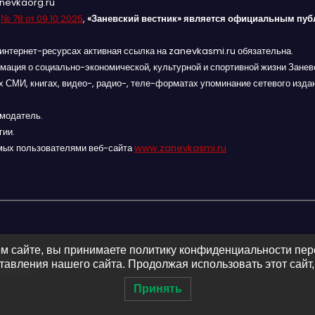
anevkaorg.ru
я
№ 78 от 09.10.2025
,
«Заневский вестник» является официальным пуб
интернет-ресурсах активная ссылка на zanevkasmi.ru обязательна.
мация о социально-экономической, культурной и спортивной жизни Заневс
 СМИ, книгах, видео-, радио-, теле-форматах упоминание сетевого изда
амодатель.
гии.
мых пользователями веб-сайта
www.zanevkasmi.ru
м сайте, вы принимаете политику конфиденциальности пе
авления нашего сайта. Продолжая использовать этот сайт,
ления
Принять