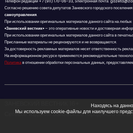
Телефон редакции +7 (911) 170-06-33, электронная почта: gazeta@z
Согласно решению совета депутатов Заневского городского поселени
ц
самоуправления
.
и
При использовании оригинальных материалов данного сайта на любых 
«Заневский вестник»
– это оперативные новости и достоверная инфор
я
При использовании оригинальных материалов данного сайта в печатных
Присланные материалы не рецензируются и не возвращаются.
п
За достоверность рекламных материалов несет ответственность рекл
На информационном ресурсе применяются рекомендательные техноло
о
Политика
в отношении обработки персональных данных, предоставляе
з
а
п
ЗАНЕВСКИЙ ВЕСТНИК 16+
Находясь на данно
и
Мы используем cookie-файлы для наилучшего предст
Сетевое издание Заневского городского посе
с