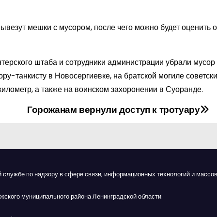
вывезут мешки с мусором, после чего можно будет оценить 
терского штаба и сотрудники администрации убрали мусор 
ру-танкисту в Новосергиевке, на братской могиле советски
илометр, а также на воинском захоронении в Суоранде.
Горожанам вернули доступ к тротуару
й службе по надзору в сфере связи, информационных технологий и массов
жского муниципального района Ленинградской области.