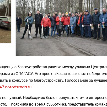
онцепцию благоустройства участка между улицами Централ
рами из СПбГАСУ. Его проект «Косая гора» стал победител
овать в конкурсе по благоустройству. Голосование за лучше
/47.gorodsreda.ru
у не нужный. Необходимо было придумать что-то интересн
есто, – пояснила во время субботника представитель коман