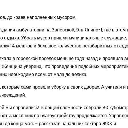
ов, до краев наполненных мусором.
дания амбулатории на Заневской, 9, в Янино-1, где в этом 
ого отдыха. Убрать мусор пришли муниципальные служащие,
валку 14 мешков и большое количество негабаритных отходо
хала в городской поселок меньше года назад и проявила а
. Женщина уверена, что проведение подобных мероприятий
них необходимо всем, от мала до велика.
 которые сами провели уборку в своих дворах. А учителя и
 учреждений.
чей мы справились! В общей сложности собрали 80 кубомет
 работы, месячник по благоустройству продолжается. Управл
н до конца мая, – рассказал начальник сектора ЖКХ и