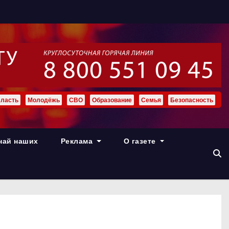
ласть
Молодёжь
СВО
Образование
Семья
Безопасность
най наших
Реклама
О газете