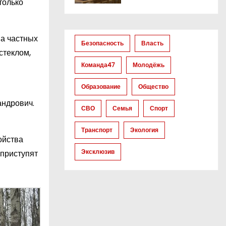
только
на частных
Безопасность
Власть
стеклом,
Команда47
Молодёжь
Образование
Общество
андрович.
СВО
Семья
Спорт
Транспорт
Экология
ойства
Эксклюзив
 приступят