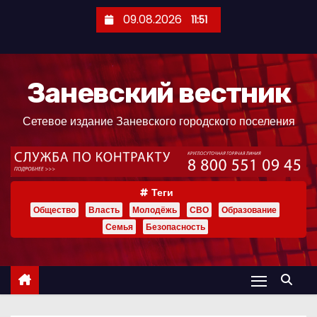
П
09.08.2026
11:51
е
р
е
Заневский вестник
й
т
Сетевое издание Заневского городского поселения
и
к
с
о
Теги
д
Общество
Власть
Молодёжь
СВО
Образование
е
Семья
Безопасность
р
ж
и
м