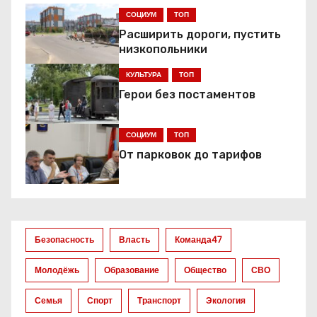
а
СОЦИУМ
ТОП
Расширить дороги, пустить
ц
низкопольники
и
КУЛЬТУРА
ТОП
я
Герои без постаментов
п
СОЦИУМ
ТОП
о
От парковок до тарифов
з
а
Безопасность
Власть
Команда47
п
Молодёжь
Образование
Общество
СВО
и
Семья
Спорт
Транспорт
Экология
с