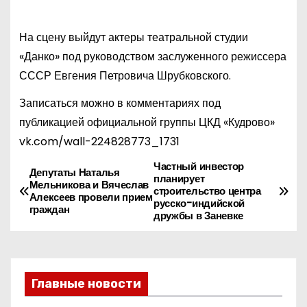
На сцену выйдут актеры театральной студии
«Данко» под руководством заслуженного режиссера
СССР Евгения Петровича Шрубковского.
Записаться можно в комментариях под
публикацией официальной группы ЦКД «Кудрово»
vk.com/wall-224828773_1731
Частный инвестор
Н
Депутаты Наталья
планирует
Мельникова и Вячеслав
строительство центра
а
Алексеев провели прием
русско-индийской
граждан
дружбы в Заневке
в
и
Главные новости
г