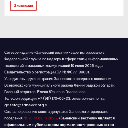
Эксклюзив
я
м
Сетевое издание «Заневский вестник» зарегистрировано в
Федеральной службе по надзору в сфере связи, информационных
технологий и массовых коммуникаций 10 июня 2025 года.
Свидетельство о регистрации Эл № ФС77-89681.
Учредитель: администрация Заневского городского поселения
Всеволожского муниципального района Ленинградской области.
Главный редактор: Елена Юрьевна Голованова.
Телефон редакции +7 (911) 170-06-33, электронная почта:
gazeta@zanevkaorg.ru
Согласно решению совета депутатов Заневского городского
поселения
№ 78 от 09.10.2025
,
«Заневский вестник» является
официальным публикатором нормативно-правовых актов