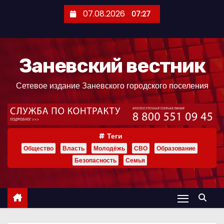
П
07.08.2026
07:27
е
р
е
Заневский вестник
й
т
Сетевое издание Заневского городского поселения
и
к
с
о
Теги
д
Общество
Власть
Молодёжь
СВО
Образование
е
Безопасность
Семья
р
ж
и
м