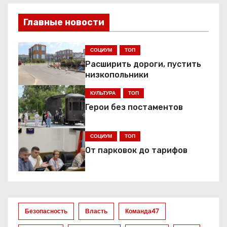
в
Главные новости
и
СОЦИУМ
ТОП
г
Расширить дороги, пустить
низкопольники
а
КУЛЬТУРА
ТОП
ц
Герои без постаментов
и
СОЦИУМ
ТОП
я
От парковок до тарифов
п
о
з
Безопасность
Власть
Команда47