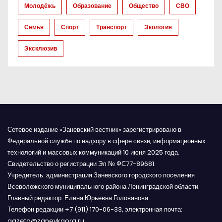
а
Молодёжь
Образование
Общество
СВО
п
Семья
Спорт
Транспорт
Экология
и
Эксклюзив
с
я
м
Сетевое издание «Заневский вестник» зарегистрировано в
Федеральной службе по надзору в сфере связи, информационных
технологий и массовых коммуникаций 10 июня 2025 года.
Свидетельство о регистрации Эл № ФС77-89681.
Учредитель: администрация Заневского городского поселения
Всеволожского муниципального района Ленинградской области.
Главный редактор: Елена Юрьевна Голованова.
Телефон редакции +7 (911) 170-06-33, электронная почта:
gazeta@zanevkaorg.ru