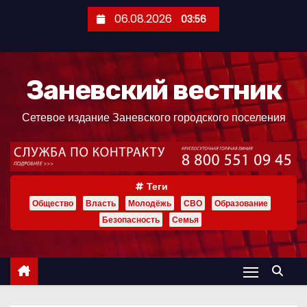
П
06.08.2026
03:56
е
р
е
Заневский вестник
й
т
Сетевое издание Заневского городского поселения
и
к
с
о
Теги
д
Общество
Власть
Молодёжь
СВО
Образование
е
Безопасность
Семья
р
ж
и
м