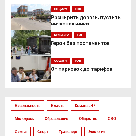
г
СОЦИУМ
ТОП
а
Расширить дороги, пустить
ц
низкопольники
КУЛЬТУРА
ТОП
и
Герои без постаментов
я
СОЦИУМ
ТОП
п
От парковок до тарифов
о
з
а
Безопасность
Власть
Команда47
п
Молодёжь
Образование
Общество
СВО
и
Семья
Спорт
Транспорт
Экология