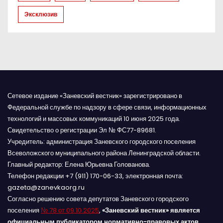
с
Эксклюзив
я
м
Сетевое издание «Заневский вестник» зарегистрировано в
Федеральной службе по надзору в сфере связи, информационных
технологий и массовых коммуникаций 10 июня 2025 года.
Свидетельство о регистрации Эл № ФС77-89681.
Учредитель: администрация Заневского городского поселения
Всеволожского муниципального района Ленинградской области.
Главный редактор: Елена Юрьевна Голованова.
Телефон редакции +7 (911) 170-06-33, электронная почта:
gazeta@zanevkaorg.ru
Согласно решению совета депутатов Заневского городского
поселения
№ 78 от 09.10.2025
,
«Заневский вестник» является
официальным публикатором нормативно-правовых актов