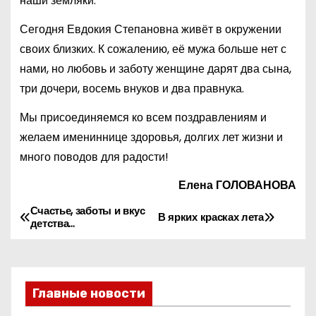
наши земляки.
Сегодня Евдокия Степановна живёт в окружении
своих близких. К сожалению, её мужа больше нет с
нами, но любовь и заботу женщине дарят два сына,
три дочери, восемь внуков и два правнука.
Мы присоединяемся ко всем поздравлениям и
желаем имениннице здоровья, долгих лет жизни и
много поводов для радости!
Елена ГОЛОВАНОВА
Счастье, заботы и вкус
Н
В ярких красках лета
детства…
а
в
Главные новости
и