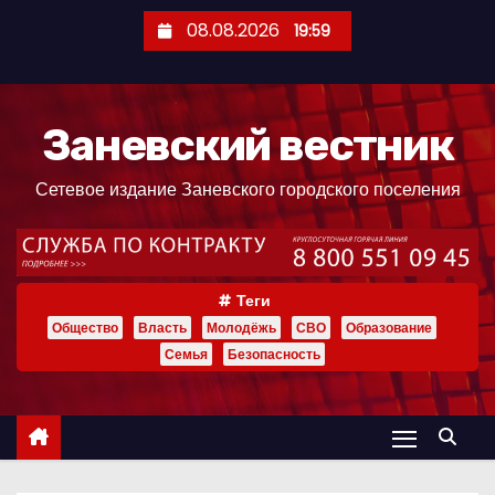
П
08.08.2026
19:59
е
р
е
Заневский вестник
й
т
Сетевое издание Заневского городского поселения
и
к
с
о
Теги
д
Общество
Власть
Молодёжь
СВО
Образование
е
Семья
Безопасность
р
ж
и
м