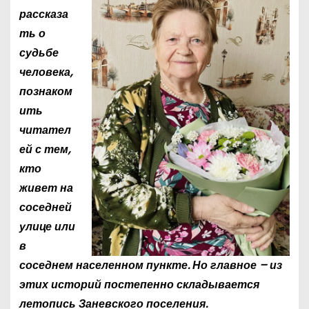
рассказа
ть о
судьбе
человека,
познаком
ить
читател
ей с тем,
кто
живет на
соседней
улице или
в
соседнем населенном пункте. Но главное – из
этих историй постепенно складывается
летопись Заневского поселения.