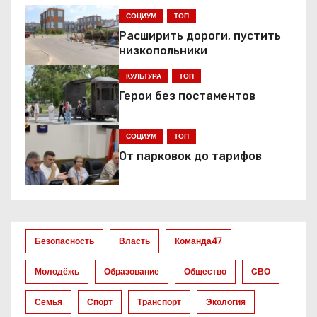
г
СОЦИУМ
ТОП
Расширить дороги, пустить
а
низкопольники
ц
КУЛЬТУРА
ТОП
Герои без постаментов
и
я
СОЦИУМ
ТОП
От парковок до тарифов
п
о
з
Безопасность
Власть
Команда47
а
Молодёжь
Образование
Общество
СВО
п
Семья
Спорт
Транспорт
Экология