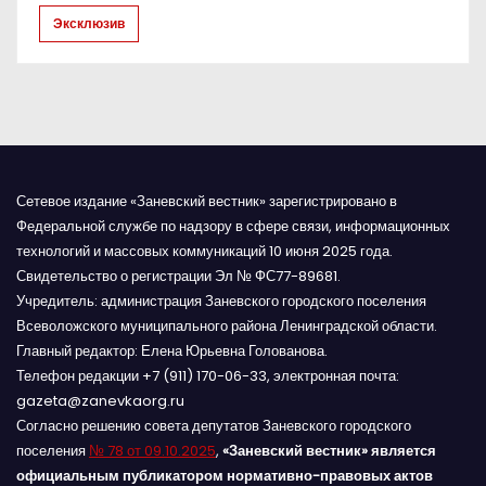
и
Эксклюзив
с
я
м
Сетевое издание «Заневский вестник» зарегистрировано в
Федеральной службе по надзору в сфере связи, информационных
технологий и массовых коммуникаций 10 июня 2025 года.
Свидетельство о регистрации Эл № ФС77-89681.
Учредитель: администрация Заневского городского поселения
Всеволожского муниципального района Ленинградской области.
Главный редактор: Елена Юрьевна Голованова.
Телефон редакции +7 (911) 170-06-33, электронная почта:
gazeta@zanevkaorg.ru
Согласно решению совета депутатов Заневского городского
поселения
№ 78 от 09.10.2025
,
«Заневский вестник» является
официальным публикатором нормативно-правовых актов