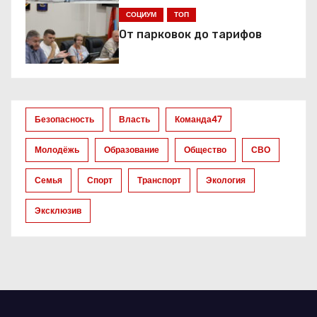
я
СОЦИУМ
ТОП
От парковок до тарифов
п
о
з
Безопасность
Власть
Команда47
а
Молодёжь
Образование
Общество
СВО
п
Семья
Спорт
Транспорт
Экология
и
Эксклюзив
с
я
м