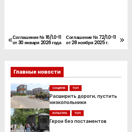
Соглашение № 16/1.0-11
Соглашение № 72/1.0-11
Н
от 30 января 2026 года
от 28 ноября 2025 г.
а
в
Главные новости
и
г
СОЦИУМ
ТОП
Расширить дороги, пустить
а
низкопольники
ц
КУЛЬТУРА
ТОП
Герои без постаментов
и