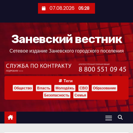
П
07.08.2026
05:28
е
р
е
Заневский вестник
й
т
Сетевое издание Заневского городского поселения
и
к
с
о
Теги
д
Общество
Власть
Молодёжь
СВО
Образование
е
Безопасность
Семья
р
ж
и
м