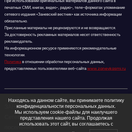
При использовании оригинальных материалов данного сайта в
печатных СМИ, книгах, видео-, радио-, теле-форматах упоминание
сетевого издания «Заневский вестник» как источника информации
обязательно.
Присланные материалы не рецензируются и не возвращаются.
За достоверность рекламных материалов несет ответственность
рекламодатель.
На информационном ресурсе применяются рекомендательные
технологии.
Политика
в отношении обработки персональных данных,
предоставляемых пользователями веб-сайта
www.zanevkasmi.ru
Находясь на данном сайте, вы принимаете политику
ЗАНЕВСКИЙ ВЕСТНИК 16+
конфиденциальности персональных данных.
Мы используем cookie-файлы для наилучшего
Сетевое издание Заневского городского
представления нашего сайта. Продолжая
использовать этот сайт, вы соглашаетесь с
поселения