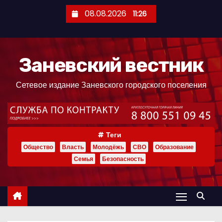
П
08.08.2026
11:26
е
р
е
Заневский вестник
й
т
Сетевое издание Заневского городского поселения
и
к
с
о
Теги
д
Общество
Власть
Молодёжь
СВО
Образование
е
Семья
Безопасность
р
ж
и
м