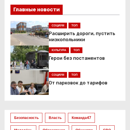
и
Главные новости
г
СОЦИУМ
ТОП
а
Расширить дороги, пустить
ц
низкопольники
КУЛЬТУРА
ТОП
и
Герои без постаментов
я
СОЦИУМ
ТОП
п
От парковок до тарифов
о
з
а
Безопасность
Власть
Команда47
п