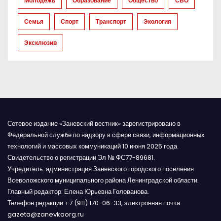
Молодёжь
Образование
Общество
СВО
и
Семья
Спорт
Транспорт
Экология
с
Эксклюзив
я
м
Сетевое издание «Заневский вестник» зарегистрировано в
Федеральной службе по надзору в сфере связи, информационных
технологий и массовых коммуникаций 10 июня 2025 года.
Свидетельство о регистрации Эл № ФС77-89681.
Учредитель: администрация Заневского городского поселения
Всеволожского муниципального района Ленинградской области.
Главный редактор: Елена Юрьевна Голованова.
Телефон редакции +7 (911) 170-06-33, электронная почта:
gazeta@zanevkaorg.ru