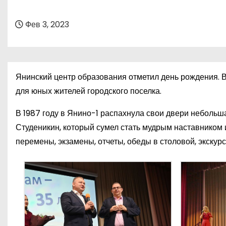
о
м
Фев 3, 2023
у
Янинский центр образования отметил день рождения. 
для юных жителей городского поселка.
В 1987 году в Янино-1 распахнула свои двери неболь
Студеникин, который сумел стать мудрым наставником и
перемены, экзамены, отчеты, обеды в столовой, экскурс