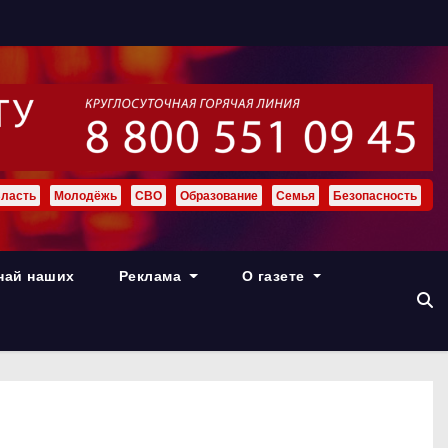
ласть
Молодёжь
СВО
Образование
Семья
Безопасность
най наших
Реклама
О газете