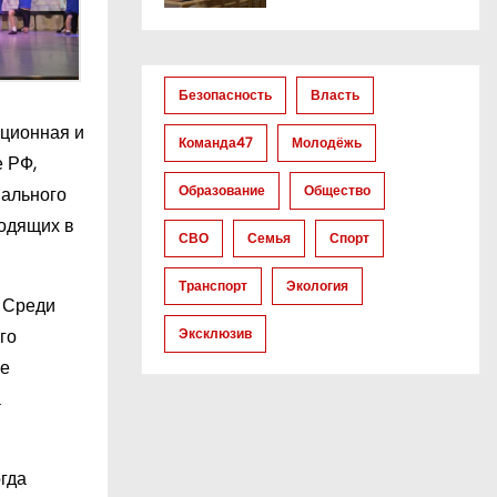
Безопасность
Власть
ационная и
Команда47
Молодёжь
 РФ,
Образование
Общество
нального
ходящих в
СВО
Семья
Спорт
Транспорт
Экология
. Среди
го
Эксклюзив
ие
а
гда