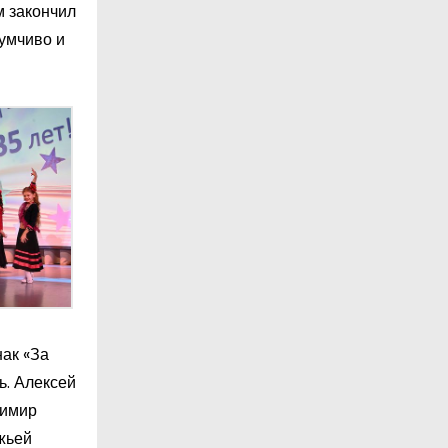
м закончил
думчиво и
ак «За
ь. Алексей
димир
жьей