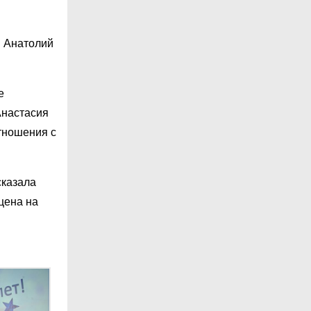
я Анатолий
е
Анастасия
тношения с
сказала
цена на