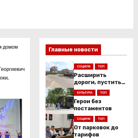
ым домом
Главные новости
СОЦИУМ
ТОП
Георгиевич
Расширить
оки,
дороги, пустить
низкопольники
КУЛЬТУРА
ТОП
Герои без
постаментов
СОЦИУМ
ТОП
От парковок до
тарифов