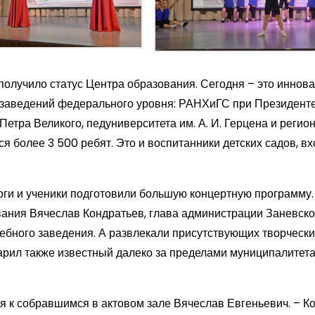
получило статус Центра образования. Сегодня – это иннов
заведений федерального уровня: РАНХиГС при Президенте
етра Великого, педуниверситета им. А. И. Герцена и регио
я более 3 500 ребят. Это и воспитанники детских садов, в
оги и ученики подготовили большую концертную программу
вания Вячеслав Кондратьев, глава администрации Заневско
ебного заведения. А развлекали присутствующих творческ
арил также известный далеко за пределами муниципалитет
я к собравшимся в актовом зале Вячеслав Евгеньевич. – Ко