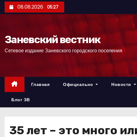
П
08.08.2026
05:27
е
р
е
Заневский вестник
й
т
Сетевое издание Заневского городского поселения
и
к
с
о
Главная
Официально
Новости
д
е
Блог ЗВ
р
ж
и
35 лет – это много и
м