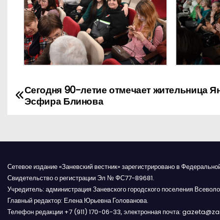
Сегодня 90-летие отмечает жительница Я
Н
Эсфира Блинова
а
в
и
Сетевое издание «Заневский вестник» зарегистрировано в Федерально
г
Свидетельство о регистрации Эл № ФС77-89681.
Учредитель: администрация Заневского городского поселения Всеволо
а
Главный редактор: Елена Юрьевна Голованова.
Телефон редакции +7 (911) 170-06-33, электронная почта: gazeta@z
ц