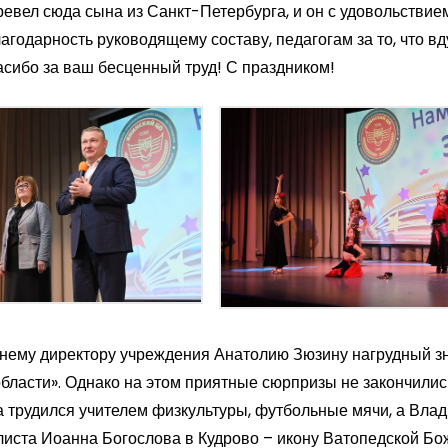
еревел сюда сына из Санкт-Петербурга, и он с удовольствие
лагодарность руководящему составу, педагогам за то, что в
сибо за ваш бесценный труд! С праздником!
нему директору учреждения Анатолию Зюзину нагрудный зн
бласти». Однако на этом приятные сюрпризы не закончилис
а трудился учителем физкультуры, футбольные мячи, а Вла
елиста Иоанна Богослова в Кудрово – икону Ватопедской Бо