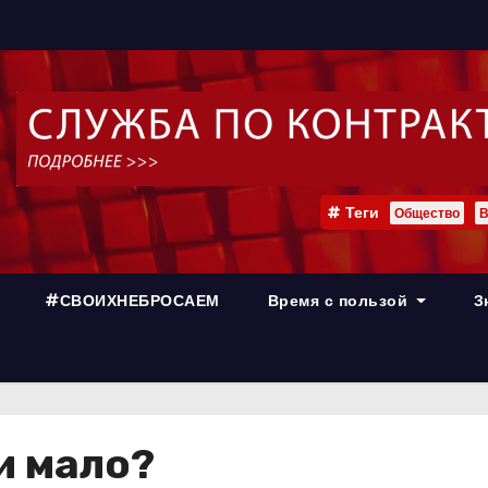
Теги
Общество
В
#СВОИХНЕБРОСАЕМ
Время с пользой
З
ли мало?