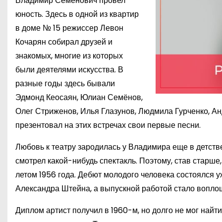
Владимир Семенович провел
юность. Здесь в одной из квартир
в доме № 15 режиссер Левон
Кочарян собирал друзей и
знакомых, многие из которых
были деятелями искусства. В
разные годы здесь бывали
Эдмонд Кеосаян, Юлиан Семёнов,
Олег Стриженов, Илья Глазунов, Людмила Гурченко, Ан
презентовал на этих встречах свои первые песни.
Любовь к театру зародилась у Владимира еще в детств
смотрел какой-нибудь спектакль. Поэтому, став старш
летом 1956 года. Дебют молодого человека состоялся у
Александра Штейна, а выпускной работой стало воплощ
Диплом артист получил в 1960-м, но долго не мог найти