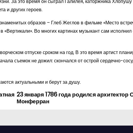
изни. За это время он сыграл Галилея, каторжника Хлопушу
а и других героев.
знаменитых образов – Глеб Жеглов в фильме «Место встре
 в «Вертикали». Во многих картинах музыкант сам исполнил
орческом отпуске сроком на год. В это время артист план
ачала съемок не дожил: скончался от острой сердечно-сос
таются актуальными и берут за душу.
атная
23 января 1786 года родился архитектор 
Монферран