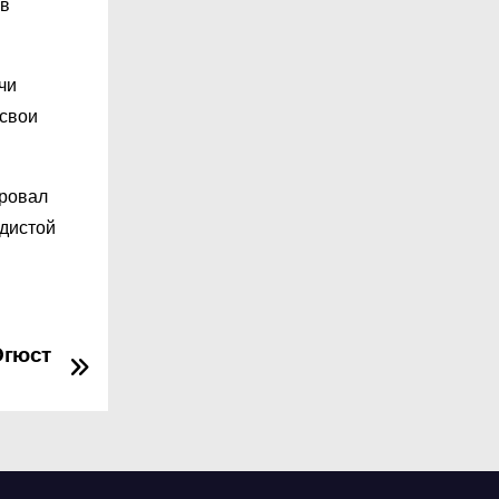
 в
чи
 свои
ировал
удистой
Огюст