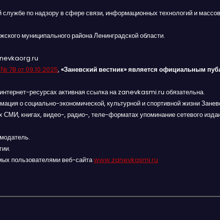
й службе по надзору в сфере связи, информационных технологий и массов
жского муниципального района Ленинградской области.
anevkaorg.ru
я
№ 78 от 09.10.2025
,
«Заневский вестник» является официальным пуб
интернет-ресурсах активная ссылка на zanevkasmi.ru обязательна.
мация о социально-экономической, культурной и спортивной жизни Заневс
 СМИ, книгах, видео-, радио-, теле-форматах упоминание сетевого изда
амодатель.
гии.
мых пользователями веб-сайта
www.zanevkasmi.ru