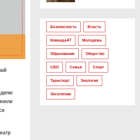
Безопасность
Власть
Команда47
Молодёжь
Образование
Общество
СВО
Семья
Спорт
кий
Транспорт
Экология
еделю
Эксклюзив
иняли
се
Театр