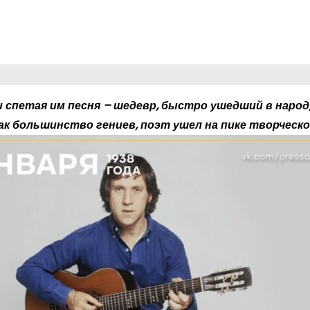
и спетая им песня – шедевр, быстро ушедший в народ
ак большинство гениев, поэт ушел на пике творческ