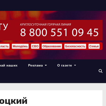
ласть
Молодёжь
СВО
Образование
Безопасность
Семья
най наших
Реклама
О газете
соцкий