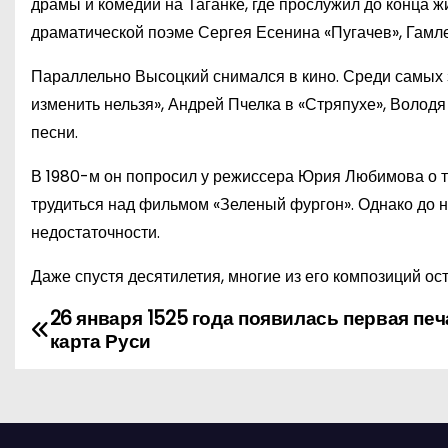
драмы и комедии на Таганке, где прослужил до конца ж
драматической поэме Сергея Есенина «Пугачев», Гамлет
Параллельно Высоцкий снимался в кино. Среди самых 
изменить нельзя», Андрей Пчелка в «Стряпухе», Володя
песни.
В 1980-м он попросил у режиссера Юрия Любимова о тв
трудиться над фильмом «Зеленый фургон». Однако до н
недостаточности.
Даже спустя десятилетия, многие из его композиций ос
26 января 1525 года появилась первая печ
Н
карта Руси
а
в