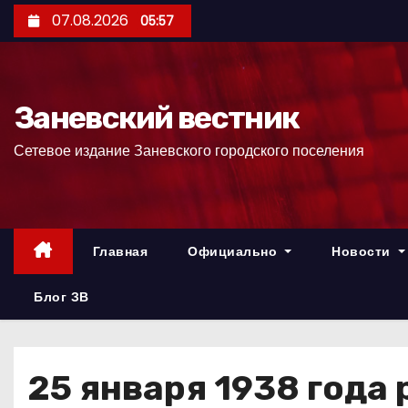
П
07.08.2026
05:57
е
р
е
Заневский вестник
й
т
Сетевое издание Заневского городского поселения
и
к
с
о
Главная
Официально
Новости
д
е
Блог ЗВ
р
ж
и
25 января 1938 года
м