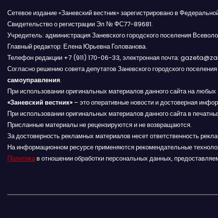
и
Сетевое издание «Заневский вестник» зарегистрировано в Федерально
г
Свидетельство о регистрации Эл № ФС77-89681.
Учредитель: администрация Заневского городского поселения Всеволо
а
Главный редактор: Елена Юрьевна Голованова.
Телефон редакции +7 (911) 170-06-33, электронная почта: gazeta@z
ц
Согласно решению совета депутатов Заневского городского поселени
и
самоуправления
.
При использовании оригинальных материалов данного сайта на любых 
я
«Заневский вестник»
– это оперативные новости и достоверная инфор
При использовании оригинальных материалов данного сайта в печатных
п
Присланные материалы не рецензируются и не возвращаются.
За достоверность рекламных материалов несет ответственность рекл
о
На информационном ресурсе применяются рекомендательные техноло
Политика
в отношении обработки персональных данных, предоставляе
з
а
п