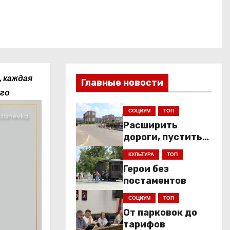
, каждая
Главные новости
ого
СОЦИУМ
ТОП
Расширить
дороги, пустить
низкопольники
КУЛЬТУРА
ТОП
Герои без
постаментов
СОЦИУМ
ТОП
От парковок до
тарифов