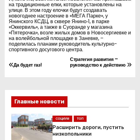
на традиционные елки, которые установлены на
улице. В этом году елочки будут создавать
новогоднее настроение в «МЕГА Парке», у
Янинского КСДЦ, в сквере Янино‑1, в парке
«Оккервиль», а также в Суоранде у магазина
«Пятерочка», возле жилых домов в Новосергиевке и
на волейбольной площадке в Заневке, –
поделилась планами руководитель культурно-
спортивного досугового центра.
Стратегия развития –
Н
Да будет газ!
руководство к действию
а
в
и
Главные новости
г
СОЦИУМ
ТОП
а
Расширить дороги, пустить
низкопольники