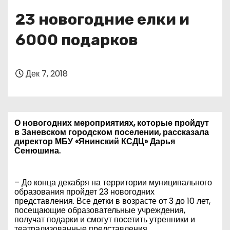
о
23 новогодние елки и
м
у
6000 подарков
Дек 7, 2018
О новогодних мероприятиях, которые пройдут
в Заневском городском поселении, рассказала
директор МБУ «Янинский КСДЦ» Дарья
Сенюшина.
– До конца декабря на территории муниципального
образования пройдет 23 новогодних
представления. Все детки в возрасте от 3 до 10 лет,
посещающие образовательные учреждения,
получат подарки и смогут посетить утренники и
театрализованные представления.