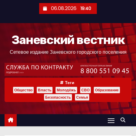
П
06.08.2026
19:40
е
р
е
Заневский вестник
й
т
Сетевое издание Заневского городского поселения
и
к
с
о
Теги
д
Общество
Власть
Молодёжь
СВО
Образование
е
Безопасность
Семья
р
ж
и
м