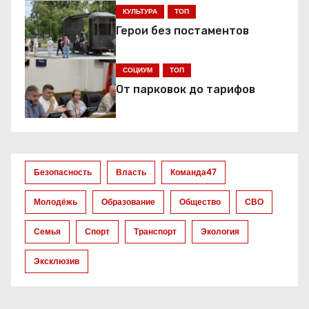
ц
КУЛЬТУРА
ТОП
и
Герои без постаментов
я
СОЦИУМ
ТОП
п
От парковок до тарифов
о
з
а
Безопасность
Власть
Команда47
п
Молодёжь
Образование
Общество
СВО
и
Семья
Спорт
Транспорт
Экология
с
Эксклюзив
я