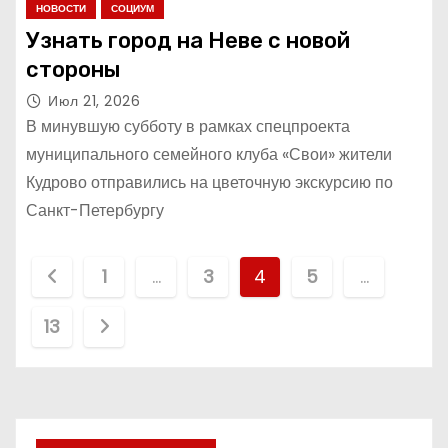
НОВОСТИ
СОЦИУМ
Узнать город на Неве с новой
стороны
Июл 21, 2026
В минувшую субботу в рамках спецпроекта
муниципального семейного клуба «Свои» жители
Кудрово отправились на цветочную экскурсию по
Санкт-Петербургу
П
1
…
3
4
5
…
а
13
г
и
н