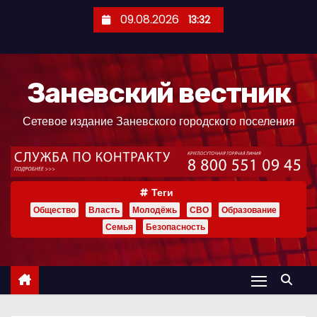
П
09.08.2026
13:32
е
р
е
Заневский вестник
й
т
Сетевое издание Заневского городского поселения
и
к
с
о
Теги
д
Общество
Власть
Молодёжь
СВО
Образование
е
Семья
Безопасность
р
ж
и
м