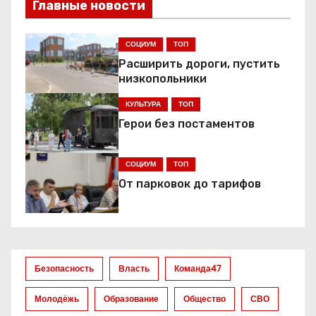
Главные новости
а
СОЦИУМ
ТОП
ц
Расширить дороги, пустить
низкопольники
и
КУЛЬТУРА
ТОП
я
Герои без постаментов
з
СОЦИУМ
ТОП
а
От парковок до тарифов
п
и
с
Безопасность
Власть
Команда47
е
Молодёжь
Образование
Общество
СВО