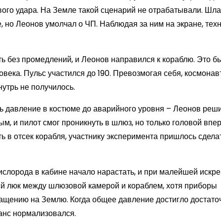
вого удара. На Земле такой сценарий не отрабатывали. Шл
, но Леонов умолчал о ЧП. Наблюдая за ним на экране, тех
ь без промедлений, и Леонов направился к кораблю. Это б
века. Пульс участился до 190. Превозмогая себя, космонав
нутрь не получилось.
ь давление в костюме до аварийного уровня – Леонов реши
м, и пилот смог проникнуть в шлюз, но только головой впер
ь в отсек корабля, участнику эксперимента пришлось сдела
ислорода в кабине начало нарастать, и при малейшей искре
ый люк между шлюзовой камерой и кораблем, хотя приборы
ращению на Землю. Когда общее давление достигло достато
анс нормализовался.