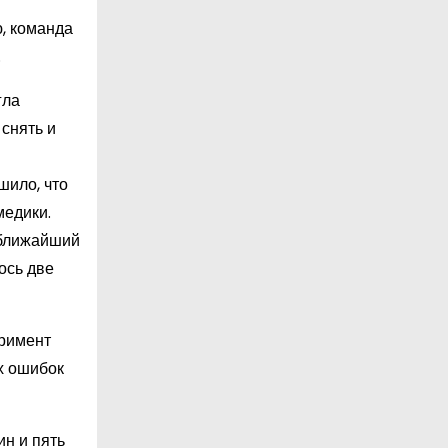
ю, команда
.
гла
 снять и
шило, что
медики.
 ближайший
ось две
еримент
х ошибок
ин и пять