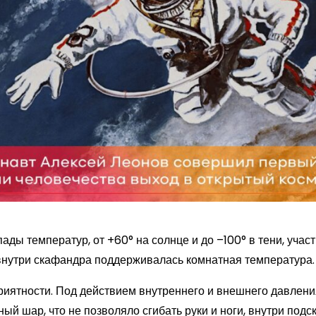
ды температур, от +60° на солнце и до –100° в тени, учас
 внутри скафандра поддерживалась комнатная температура.
риятности. Под действием внутреннего и внешнего давлени
ый шар, что не позволяло сгибать руки и ноги, внутри подс