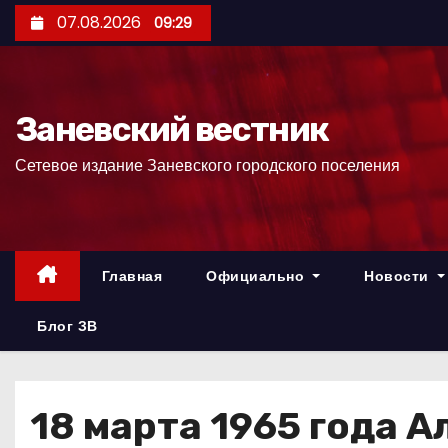
П
07.08.2026
09:29
е
р
е
Заневский вестник
й
т
Сетевое издание Заневского городского поселения
и
к
с
о
Главная
Официально
Новости
д
е
Блог ЗВ
р
ж
и
18 марта 1965 года 
м