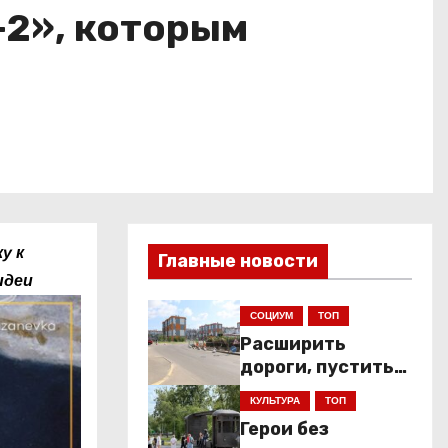
-2», которым
у к
Главные новости
идеи
СОЦИУМ
ТОП
Расширить
дороги, пустить
низкопольники
КУЛЬТУРА
ТОП
Герои без