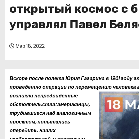
о
открытый космос с б
м
управлял Павел Беля
у
Мар 18, 2022
Вскоре после полета Юрия Гагарина в 1961 году 
проведению операции по перемещению
человека 
возникли непредвиденные
обстоятельства: американцы,
трудившиеся над аналогичным
проектом, попытались
опередить наших