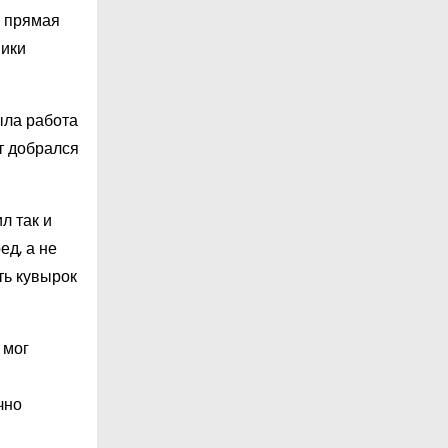
а прямая
ники
ыла работа
т добрался
л так и
ед, а не
ть кувырок
 мог
чно