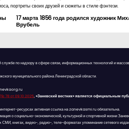
оса, портреты своих друзей и сюжеты в стиле фэнтези.
аны
17 марта 1856 года родился художник Ми
Врубель
й службе по надзору в сфере связи, информационных технологий и массов
жского муниципального района Ленинградской области.
anevkaorg.ru
я
№ 78 от 09.10.2025
,
«Заневский вестник» является официальным пуб
интернет-ресурсах активная ссылка на zanevkasmi.ru обязательна.
мация о социально-экономической, культурной и спортивной жизни Заневс
 СМИ, книгах, видео-, радио-, теле-форматах упоминание сетевого изда