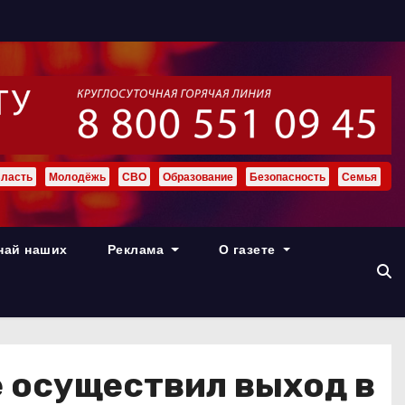
ласть
Молодёжь
СВО
Образование
Безопасность
Семья
най наших
Реклама
О газете
е осуществил выход в