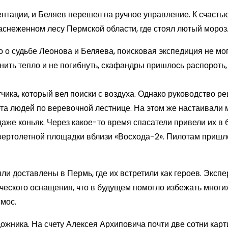
нтации, и Беляев перешел на ручное управление. К счасть
 заснеженном лесу Пермской области, где стоял лютый мороз
о о судьбе Леонова и Беляева, поисковая экспедиция не мо
нить тепло и не погибнуть, скафандры пришлось распороть,
ика, который вел поиски с воздуха. Однако руководство ре
та людей по веревочной лестнице. На этом же настаивали 
даже коньяк. Через какое-то время спасатели привели их в
 вертолетной площадки вблизи «Восхода-2». Пилотам пришл
ли доставлены в Пермь, где их встретили как героев. Эксп
ческого оснащения, что в будущем помогло избежать многи
мос.
ожника. На счету Алексея Архиповича почти две сотни карт