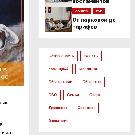
постаментов
СОЦИУМ
ТОП
От парковок до
тарифов
Безопасность
Власть
Команда47
Молодёжь
Образование
Общество
СВО
Семья
Спорт
тник
Транспорт
Экология
Эксклюзив
я
кочила