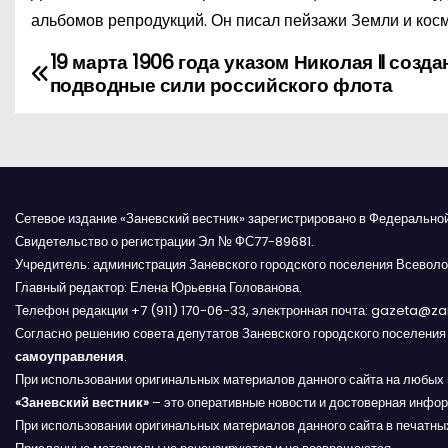
альбомов репродукций. Он писал пейзажи Земли и косм
19 марта 1906 года указом Николая II созд
Н
подводные сили российского флота
а
в
и
Сетевое издание «Заневский вестник» зарегистрировано в Федерально
г
Свидетельство о регистрации Эл № ФС77-89681.
Учредитель: администрация Заневского городского поселения Всеволо
а
Главный редактор: Елена Юрьевна Голованова.
Телефон редакции +7 (911) 170-06-33, электронная почта: gazeta@z
ц
Согласно решению совета депутатов Заневского городского поселени
и
самоуправления
.
При использовании оригинальных материалов данного сайта на любых 
я
«Заневский вестник»
– это оперативные новости и достоверная инфор
При использовании оригинальных материалов данного сайта в печатных