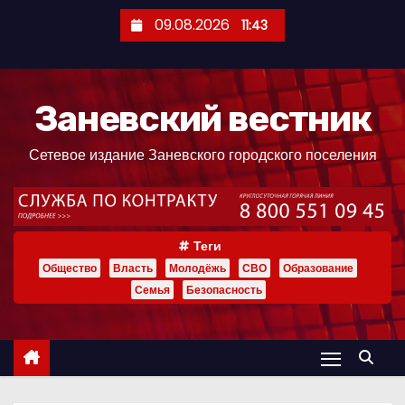
П
09.08.2026
11:43
е
р
е
Заневский вестник
й
т
Сетевое издание Заневского городского поселения
и
к
с
о
Теги
д
Общество
Власть
Молодёжь
СВО
Образование
е
Семья
Безопасность
р
ж
и
м