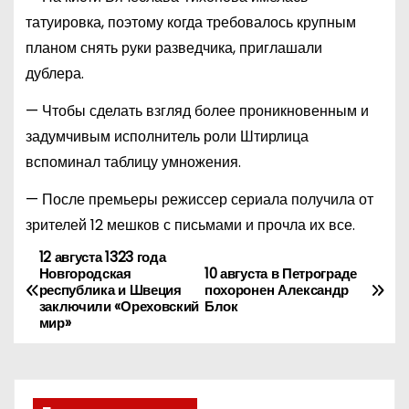
татуировка, поэтому когда требовалось крупным
планом снять руки разведчика, приглашали
дублера.
— Чтобы сделать взгляд более проникновенным и
задумчивым исполнитель роли Штирлица
вспоминал таблицу умножения.
— После премьеры режиссер сериала получила от
зрителей 12 мешков с письмами и прочла их все.
12 августа 1323 года
Н
Новгородская
10 августа в Петрограде
республика и Швеция
похоронен Александр
а
заключили «Ореховский
Блок
мир»
в
и