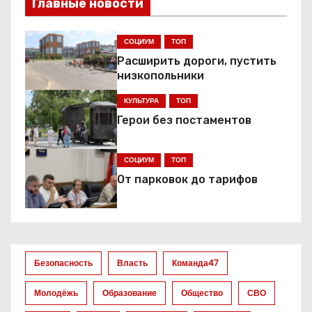
Главные новости
г
а
СОЦИУМ
ТОП
Расширить дороги, пустить
ц
низкопольники
и
КУЛЬТУРА
ТОП
я
Герои без постаментов
п
СОЦИУМ
ТОП
о
От парковок до тарифов
з
а
Безопасность
Власть
Команда47
п
Молодёжь
Образование
Общество
СВО
и