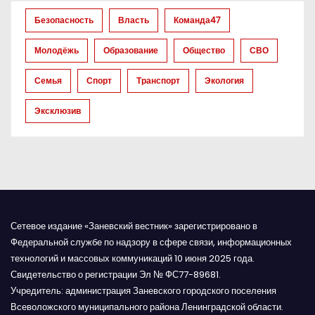
а
Безопасность
Власть
Команда47
п
Молодёжь
Образование
Общество
СВО
и
Семья
Спорт
Транспорт
Экология
с
Эксклюзив
я
м
Сетевое издание «Заневский вестник» зарегистрировано в
Федеральной службе по надзору в сфере связи, информационных
технологий и массовых коммуникаций 10 июня 2025 года.
Свидетельство о регистрации Эл № ФС77-89681.
Учредитель: администрация Заневского городского поселения
Всеволожского муниципального района Ленинградской области.