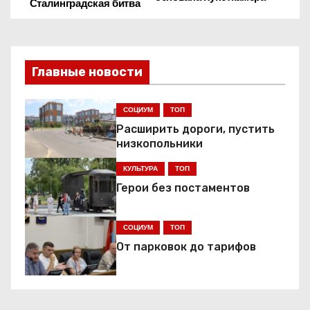
Сталинградская битва
а
в
и
Главные новости
г
СОЦИУМ
ТОП
а
Расширить дороги, пустить
низкопольники
ц
КУЛЬТУРА
ТОП
и
Герои без постаментов
я
СОЦИУМ
ТОП
п
От парковок до тарифов
о
з