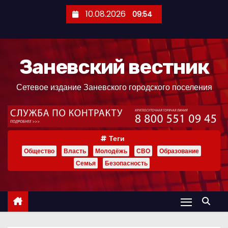
П
10.08.2026
09:54
е
р
е
Заневский вестник
й
т
Сетевое издание Заневского городского поселения
и
к
с
о
Теги
д
Общество
Власть
Молодёжь
СВО
Образование
е
Семья
Безопасность
р
ж
и
м